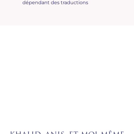
dépendant des traductions
COMBIEN DE TEMPS CELA VA T'IL
ENCORE DURER ?
C'EST LE MOMENT POUR TOI DE
CHANGER ET DE TROUVER UNE
SOLUTION .