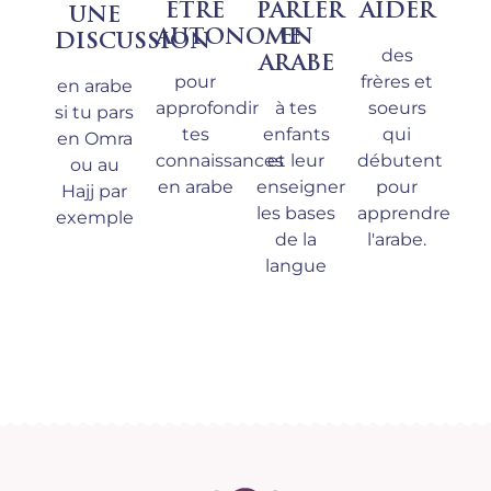
ÊTRE
PARLER
AIDER
UNE
AUTONOME
EN
DISCUSSION
des
ARABE
pour
frères et
en arabe
approfondir
à tes
soeurs
si tu pars
tes
enfants
qui
en Omra
connaissances
et leur
débutent
ou au
en arabe
enseigner
pour
Hajj par
les bases
apprendre
exemple
de la
l'arabe.
langue