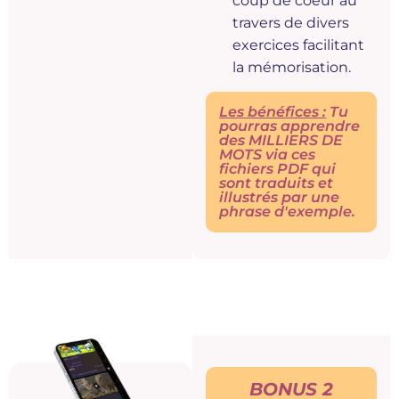
coup de coeur au
travers de divers
exercices facilitant
la mémorisation.
Les bénéfices :
Tu
pourras apprendre
des MILLIERS DE
MOTS via ces
fichiers PDF qui
sont traduits et
illustrés par une
phrase d'exemple.
BONUS 2