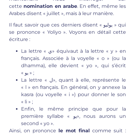
cette
nomination en arabe
. En effet, même les
Arabes disent « juillet », mais à leur manière.
Il faut savoir que ces derniers disent « يوليو » qui
se prononce « Yoliyo ». Voyons en détail cette
écriture :
La lettre « ي» équivaut à la lettre « y » en
français. Associée à la voyelle « o » (ou la
dhamma), elle devient « yo », qui s’écrit
« يو » ;
La lettre « ل», quant à elle, représente le
« l » en français. En général, on y annexe la
kasra (ou voyelle « i ») pour donner le son
« li » ;
Enfin, le même principe que pour la
première syllabe « يو», nous aurons un
second « yo ».
Ainsi, on prononce
le mot final
comme suit :