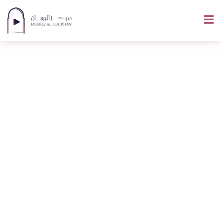
La Langue Arabe Est-
Elle La Langue Du
Paradis ? Ce Que
Disent Vraiment Les
Savants