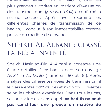
L’imam Al-Dhahabi (mort en 748 H), l’une des
plus grandes autorités en matière d’évaluation
des transmetteurs (
jarh wa ta’dil
), a confirmé la
même position. Après avoir examiné les
différentes chaînes de transmission de ce
hadith, il conclut à son inacceptabilité comme
preuve en matière de croyance.
Sheikh Al-Albani : classé
faible à inventé
Sheikh Nasir ad-Din Al-Albani a consacré une
étude détaillée à ce hadith dans son ouvrage
As-Silsila Ad-Da’ifa
(numéros 160 et 161). Après
analyse des différentes voies de transmission, il
le classe entre
da’if
(faible) et
mawdou’
(inventé)
selon les chaînes examinées. Dans tous les cas,
sa conclusion est sans appel :
ce hadith ne peut
pas constituer une preuve en matière de