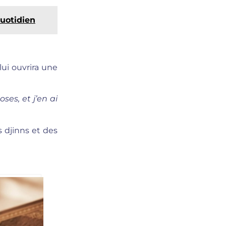
u quotidien
lui ouvrira une
ses, et j’en ai
s djinns et des