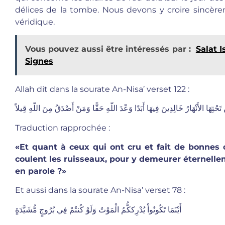
délices de la tombe. Nous devons y croire sincèr
véridique.
Vous pouvez aussi être intéressés par :
Salat 
Signes
Allah dit dans la sourate An-Nisa’ verset 122 :
ْتِهَا الأَنْهَارُ خَالِدِينَ فِيهَا أَبَدًا وَعْدَ اللّهِ حَقًّا وَمَنْ أَصْدَقُ مِنَ اللّهِ قِيلاً
Traduction rapprochée :
«Et quant à ceux qui ont cru et fait de bonnes 
coulent les ruisseaux, pour y demeurer éternellem
en parole ?»
Et aussi dans la sourate An-Nisa’ verset 78 :
أَيْنَمَا تَكُونُواْ يُدْرِككُّمُ الْمَوْتُ وَلَوْ كُنتُمْ فِي بُرُوجٍ مُّشَيَّدَةٍ