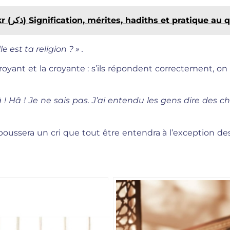
Le dhikr (ذكر) Signification, mérites, hadiths et pratique a
 est ta religion ? » .
yant et la croyante : s’ils répondent correctement, on 
 ! Hâ ! Je ne sais pas. J’ai entendu les gens dire des cho
poussera un cri que tout être entendra à l’exception de