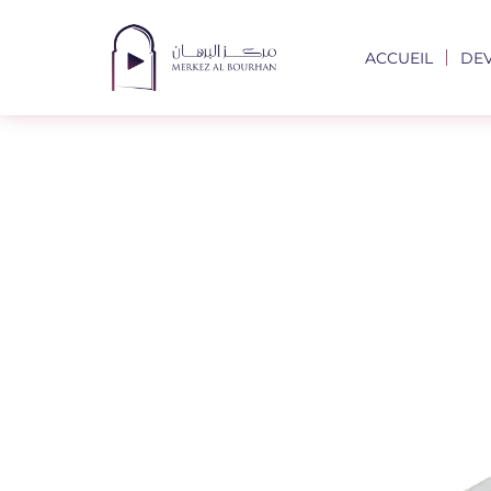
ACCUEIL
DE
Les Châti