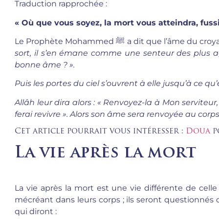
Traduction rapprochée :
« Où que vous soyez, la mort vous atteindra, fus
Le Prophète Mohammed
ﷺ
a dit que l’âme du croya
sort, il s’en émane comme une senteur des plus 
bonne âme ? ».
Puis les portes du ciel s’ouvrent à elle jusqu’à ce qu’
Allâh leur dira alors : « Renvoyez-la à Mon serviteur, J
ferai revivre ».
Alors son âme sera renvoyée au corps e
Cet article pourrait vous intéresser :
Doua
p
La vie après la mort
La vie après la mort est une vie différente de celle 
mécréant dans leurs corps ; ils seront questionnés 
qui diront :