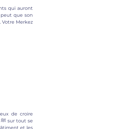
nts qui auront
se peut que son
. Votre Merkez
 eux de croire
d
ﷺ
sur tout se
âtiment et les