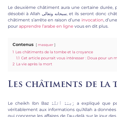
Le deuxième châtiment aura une certaine durée, pui
désobéi à Allah
سبحانه وتعالى,
et ils seront donc chât
châtiment s’arrête en raison d’une
invocation
, d’un
pour
apprendre l’arabe en ligne
vous en dit plus.
Contenus
masquer
1
Les châtiments de la tombe et la croyance
1.1
Cet article pourrait vous intéresser : Doua pour un 
2
La vie après la mort
Les châtiments de la 
Le cheikh Ibn Baz
رَحِمَهُ ٱللَّٰهُ
a expliqué que po
véritablement aux informations qu’Allah a donnée
qui concerne les affaires de l’au-delà :sur le jour des