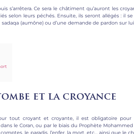
s s’arrêtera. Ce sera le châtiment qu’auront les croya
iés selon leurs péchés. Ensuite, ils seront allégés : il 
e sadaqa (aumône) ou d’une demande de pardon sur lui
mort
tombe et la croyance
ur tout croyant et croyante, il est obligatoire pour
s dans le Coran, ou par le biais du Prophète Mohamme
 comptes, le paradis, l’enfer, la mort, etc… ainsi que le
ch