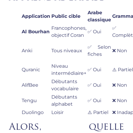
Arabe
Application
Public cible
Gramma
classique
Francophones,
✅
Al Bourhan
✅ Oui
objectif Coran
Complèt
✅ Selon
Anki
Tous niveaux
❌ Non
fiches
Niveau
Quranic
✅ Oui
⚠️ Partiel
intermédiaire+
Débutants
AlifBee
✅ Oui
❌ Non
vocabulaire
Débutants
Tengu
✅ Oui
❌ Non
alphabet
Duolingo
Loisir
⚠️ Partiel
❌ Inada
Alors, quelle