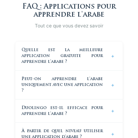
FAQ : Applications pour
apprendre l'arabe
Tout ce que vous devez savoir
Quelle est la meilleure
+
application gratuite pour
apprendre l'arabe ?
Parmi les applications gratuites, Anki est la plus
Peut-on apprendre l'arabe
utile pour mémoriser du vocabulaire grâce à la
+
uniquement avec une application
répétition espacée, et Quranic est intéressante
?
pour les apprenants ayant déjà des bases.
Aucune application gratuite ne peut cependant
Non. Une application est un outil d'entraînement,
Duolingo est-il efficace pour
remplacer une progression structurée. Pour un
+
pas une méthode complète. Pour progresser
apprendre l'arabe ?
apprentissage sérieux, Al Bourhan offre un accès
vraiment, il faut combiner l'application avec un
complet aux cours et ressources du centre.
cadre pédagogique structuré, de la grammaire et
Non. Duolingo n'est pas adapté à l'arabe. Sa
idéalement un accompagnement.
Apprendre
À partir de quel niveau utiliser
+
structure est conçue pour les langues
une application d'arabe ?