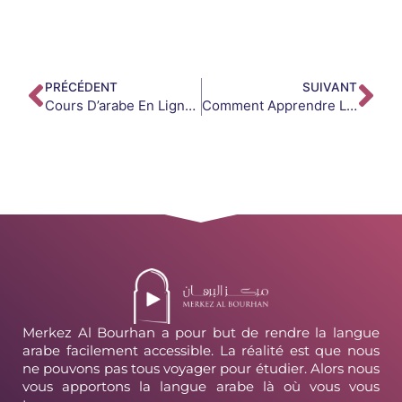
PRÉCÉDENT
SUIVANT
Cours D’arabe En Ligne Vs Cours Présentiel : Quel Choix Est Le Meilleur Pour Toi ?
Comment Apprendre La Conjugaison Arabe Sans Se Perdre Dans La Théorie ?
Merkez Al Bourhan a pour but de rendre la langue
arabe facilement accessible. La réalité est que nous
ne pouvons pas tous voyager pour étudier. Alors nous
vous apportons la langue arabe là où vous vous