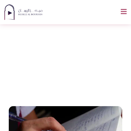
Apprendre L’arabe
Pour Comprendre
Le Qur’an : Par Où
Commencer ?