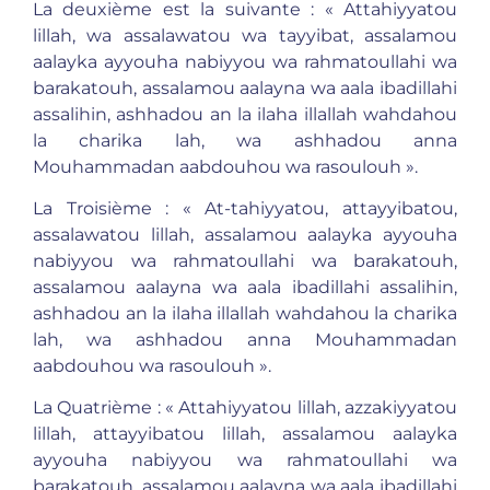
La deuxième est la suivante : « Attahiyyatou
lillah, wa assalawatou wa tayyibat, assalamou
aalayka ayyouha nabiyyou wa rahmatoullahi wa
barakatouh, assalamou aalayna wa aala ibadillahi
assalihin, ashhadou an la ilaha illallah wahdahou
la charika lah, wa ashhadou anna
Mouhammadan aabdouhou wa rasoulouh ».
La Troisième : « At-tahiyyatou, attayyibatou,
assalawatou lillah, assalamou aalayka ayyouha
nabiyyou wa rahmatoullahi wa barakatouh,
assalamou aalayna wa aala ibadillahi assalihin,
ashhadou an la ilaha illallah wahdahou la charika
lah, wa ashhadou anna Mouhammadan
aabdouhou wa rasoulouh ».
La Quatrième : « Attahiyyatou lillah, azzakiyyatou
lillah, attayyibatou lillah, assalamou aalayka
ayyouha nabiyyou wa rahmatoullahi wa
barakatouh, assalamou aalayna wa aala ibadillahi