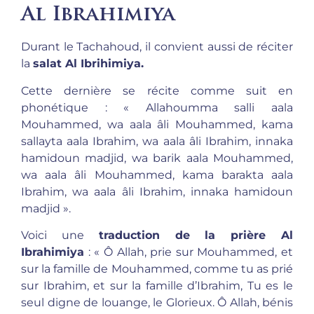
Al Ibrahimiya
Durant le Tachahoud, il convient aussi de réciter
la
salat Al Ibrihimiya.
Cette dernière se récite comme suit en
phonétique : « Allahoumma salli aala
Mouhammed, wa aala âli Mouhammed, kama
sallayta aala Ibrahim, wa aala âli Ibrahim, innaka
hamidoun madjid, wa barik aala Mouhammed,
wa aala âli Mouhammed, kama barakta aala
Ibrahim, wa aala âli Ibrahim, innaka hamidoun
madjid ».
Voici une
traduction de la prière Al
Ibrahimiya
: « Ô Allah, prie sur Mouhammed, et
sur la famille de Mouhammed, comme tu as prié
sur Ibrahim, et sur la famille d’Ibrahim, Tu es le
seul digne de louange, le Glorieux. Ô Allah, bénis