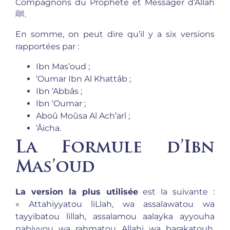
Compagnons du Prophète et Messager d’Allah
ﷺ.
En somme, on peut dire qu’il y a six versions
rapportées par :
Ibn Mas’oud ;
‘Oumar Ibn Al Khattâb ;
Ibn ‘Abbâs ;
Ibn ‘Oumar ;
Aboû Moûsa Al Ach’arî ;
‘Âicha.
La Formule d’Ibn
Mas’oud
La version la plus utilisée
est la suivante :
« Attahiyyatou liLlah, wa assalawatou wa
tayyibatou lillah, assalamou aalayka ayyouha
nabiyyou wa rahmatou Allahi wa barakatouh,