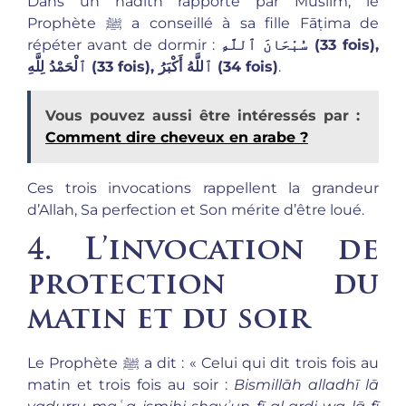
Dans un hadith rapporté par Muslim, le
Prophète ﷺ a conseillé à sa fille Fāṭima de
répéter avant de dormir :
سُبْحَانَ ٱللَّهِ (33 fois),
ٱلْحَمْدُ لِلَّهِ (33 fois), ٱللَّهُ أَكْبَرُ (34 fois)
.
Vous pouvez aussi être intéressés par :
Comment dire cheveux en arabe ?
Ces trois invocations rappellent la grandeur
d’Allah, Sa perfection et Son mérite d’être loué.
4. L’invocation de
protection du
matin et du soir
Le Prophète ﷺ a dit : « Celui qui dit trois fois au
matin et trois fois au soir :
Bismillāh alladhī lā