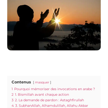
Contenus
masquer
1
Pourquoi mémoriser des invocations en arabe ?
2
1. Bismillah avant chaque action
3
2. La demande de pardon : Astaghfirullah
4
3. SubhanAllah, Alhamdulillah, Allahu Akbar