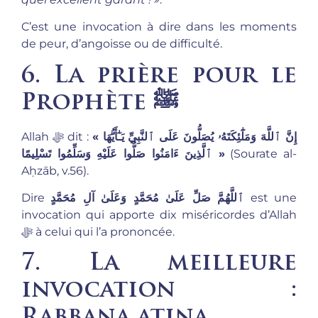
C’est une invocation à dire dans les moments
de peur, d’angoisse ou de difficulté.
6. La prière pour le
Prophète ﷺ
« إِنَّ ٱللَّهَ وَمَلَٰٓئِكَتَهُۥ يُصَلُّونَ عَلَى ٱلنَّبِيِّ يَـٰٓأَيُّهَا
Allah ﷻ dit :
ٱلَّذِينَ ءَامَنُوا صَلُّوا عَلَيْهِ وَسَلِّمُوا تَسْلِيمًا »
(Sourate al-
Aḥzāb, v.56).
Dire
ٱللَّهُمَّ صَلِّ عَلَىٰ مُحَمَّدٍ وَعَلَىٰ آلِ مُحَمَّدٍ
est une
invocation qui apporte dix miséricordes d’Allah
ﷻ à celui qui l’a prononcée.
7. La meilleure
invocation :