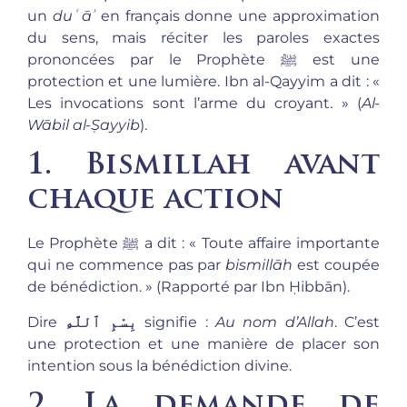
un
duʿāʾ
en français donne une approximation
du sens, mais réciter les paroles exactes
prononcées par le Prophète ﷺ est une
protection et une lumière. Ibn al-Qayyim a dit : «
Les invocations sont l’arme du croyant. » (
Al-
Wābil al-Ṣayyib
).
1. Bismillah avant
chaque action
Le Prophète ﷺ a dit : « Toute affaire importante
qui ne commence pas par
bismillāh
est coupée
de bénédiction. » (Rapporté par Ibn Ḥibbān).
Dire
بِسْمِ ٱللَّهِ
signifie :
Au nom d’Allah
. C’est
une protection et une manière de placer son
intention sous la bénédiction divine.