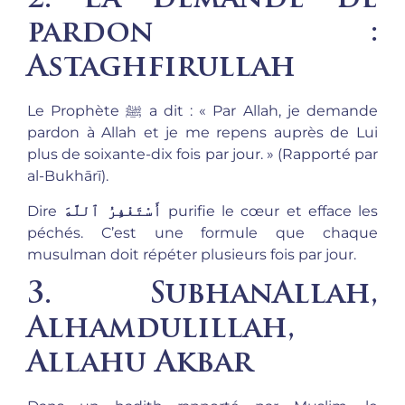
2. La demande de
pardon :
Astaghfirullah
Le Prophète ﷺ a dit : « Par Allah, je demande
pardon à Allah et je me repens auprès de Lui
plus de soixante-dix fois par jour. » (Rapporté par
al-Bukhārī).
Dire
أَسْتَغْفِرُ ٱللَّهَ
purifie le cœur et efface les
péchés. C’est une formule que chaque
musulman doit répéter plusieurs fois par jour.
3. SubhanAllah,
Alhamdulillah,
Allahu Akbar