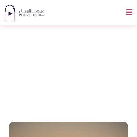
7 Invocations En
Arabe Que Chaque
Musulman Devrait
Connaître Par
Cœur