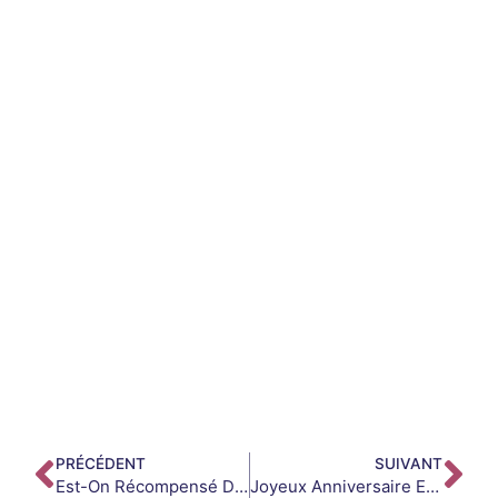
PRÉCÉDENT
SUIVANT
Est-On Récompensé De Lire Le Coran En Français ?
Joyeux Anniversaire En Arabe : Comment Cela Se Dit ?