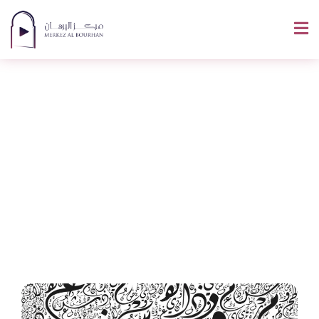
Écrire En Arabe :
Comment Y Parvenir
Et Ensuite
Perfectionner Son
Écriture ?