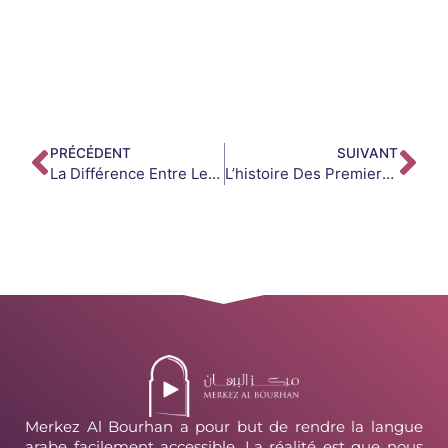
PRÉCÉDENT
SUIVANT
La Différence Entre Le Mot « Qalb » Et « Fu’ād » Dans Le Qur’an
L’histoire Des Premiers Musulmans Non-Arabes Qui Ont Appris La Langue
Merkez Al Bourhan a pour but de rendre la langue
arabe facilement accessible. La réalité est que nous