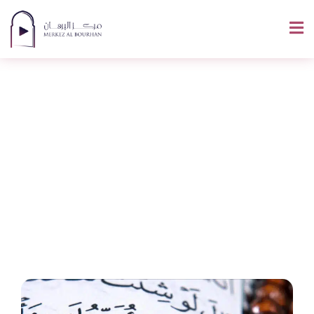
Les 10 Lettres Les
Plus Difficiles Pour
Un Francophone Et
Comment Les
Maîtriser