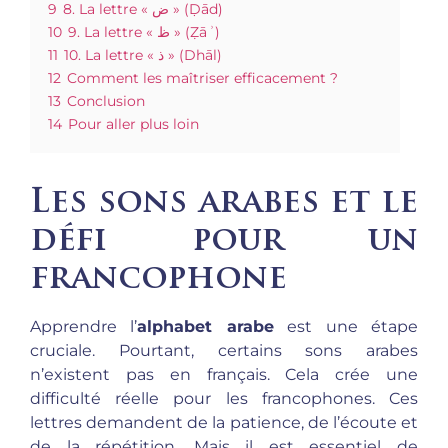
9
8. La lettre « ض » (Ḍād)
10
9. La lettre « ظ » (Ẓāʾ)
11
10. La lettre « ذ » (Dhāl)
12
Comment les maîtriser efficacement ?
13
Conclusion
14
Pour aller plus loin
Les sons arabes et le
défi pour un
francophone
Apprendre l’
alphabet arabe
est une étape
cruciale. Pourtant, certains sons arabes
n’existent pas en français. Cela crée une
difficulté réelle pour les francophones. Ces
lettres demandent de la patience, de l’écoute et
de la répétition. Mais il est essentiel de