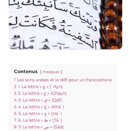
Contenus
masquer
1
Les sons arabes et le défi pour un francophone
2
1. La lettre « ع » (ʿAyn)
3
2. La lettre « غ » (Ghayn)
4
3. La lettre « ق » (Qāf)
5
4. La lettre « خ » (Khāʾ)
6
5. La lettre « ح » (Ḥāʾ)
7
6. La lettre « ط » (Ṭāʾ)
8
7. La lettre « ص » (Ṣād)