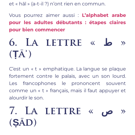
et « hāl » (a-t-il ?) n’ont rien en commun.
Vous pourrez aimer aussi :
L’alphabet arabe
pour les adultes débutants : étapes claires
pour bien commencer
6. La lettre « ط »
(
Ṭāʾ
)
C’est un « t » emphatique. La langue se plaque
fortement contre le palais, avec un son lourd.
Les francophones le prononcent souvent
comme un « t » français, mais il faut appuyer et
alourdir le son.
7. La lettre « ص »
(
Ṣād
)