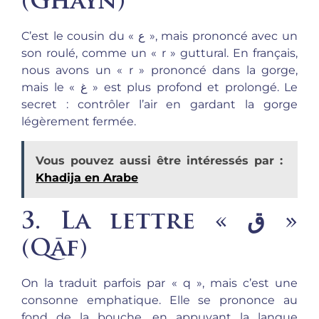
(
Ghayn
)
C’est le cousin du « ع », mais prononcé avec un
son roulé, comme un « r » guttural. En français,
nous avons un « r » prononcé dans la gorge,
mais le « غ » est plus profond et prolongé. Le
secret : contrôler l’air en gardant la gorge
légèrement fermée.
Vous pouvez aussi être intéressés par :
Khadija en Arabe
3. La lettre « ق »
(
Qāf
)
On la traduit parfois par « q », mais c’est une
consonne emphatique. Elle se prononce au
fond de la bouche, en appuyant la langue