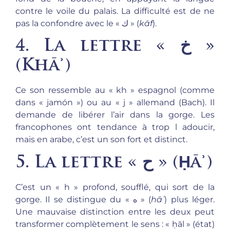
contre le voile du palais. La difficulté est de ne
pas la confondre avec le « ك » (
kāf
).
4. La lettre « خ »
(
Khāʾ
)
Ce son ressemble au « kh » espagnol (comme
dans « jamón ») ou au « j » allemand (Bach). Il
demande de libérer l’air dans la gorge. Les
francophones ont tendance à trop l adoucir,
mais en arabe, c’est un son fort et distinct.
5. La lettre « ح » (
Ḥāʾ
)
C’est un « h » profond, soufflé, qui sort de la
gorge. Il se distingue du « ه » (
hāʾ
) plus léger.
Une mauvaise distinction entre les deux peut
transformer complètement le sens : « ḥāl » (état)