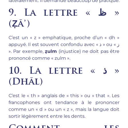
latéralement. Il demande beaucoup de pratique.
9. La lettre « ظ »
(
Ẓāʾ
)
C’est un « z » emphatique, proche d’un « dh »
appuyé. Il est souvent confondu avec « ذ » ou « ز
». Par exemple,
ẓulm
(injustice) ne doit pas être
prononcé comme « zulm ».
10. La lettre « ذ »
(
Dhāl
)
C’est le « th » anglais de « this » ou « that ». Les
francophones ont tendance à le prononcer
comme un « d » ou un « z », mais la langue doit
sortir légèrement entre les dents.