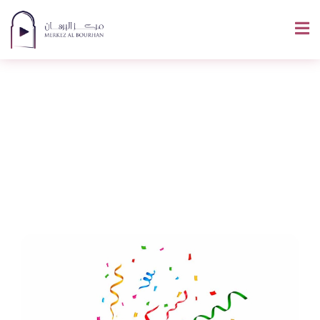
La Signification De
Taqabal Allah Mina
Wa Minkoum