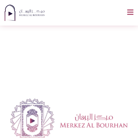
Signification De
« Tbarkallah »