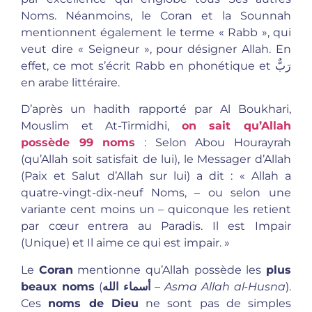
Noms. Néanmoins, le Coran et la Sounnah
mentionnent également le terme « Rabb », qui
veut dire « Seigneur », pour désigner Allah. En
effet, ce mot s’écrit Rabb en phonétique et رَبٌّ
en arabe littéraire.
D’après un hadith rapporté par Al Boukhari,
Mouslim et At-Tirmidhi,
on sait qu’Allah
possède 99 noms
: Selon Abou Hourayrah
(qu’Allah soit satisfait de lui), le Messager d’Allah
(Paix et Salut d’Allah sur lui) a dit : « Allah a
quatre-vingt-dix-neuf Noms, – ou selon une
variante cent moins un – quiconque les retient
par cœur entrera au Paradis. Il est Impair
(Unique) et Il aime ce qui est impair. »
Le
Coran
mentionne qu’Allah possède les
plus
beaux noms
(
أسماء الله
–
Asma Allah al-Husna
).
Ces
noms de Dieu
ne sont pas de simples