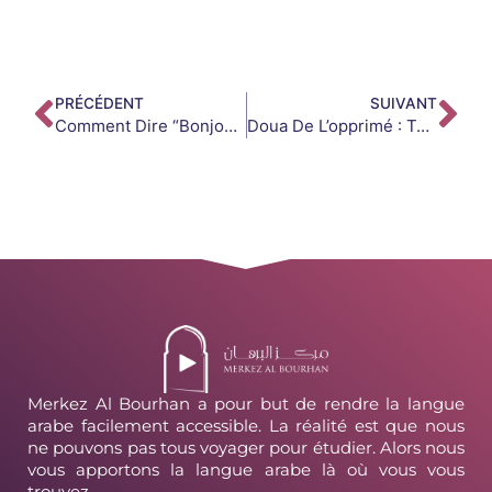
PRÉCÉDENT
SUIVANT
Comment Dire “Bonjour” En Arabe : Différentes Formulations Et Réponses
Doua De L’opprimé : Texte En Arabe, Sens Et Conditions D’acceptation
Merkez Al Bourhan a pour but de rendre la langue
arabe facilement accessible. La réalité est que nous
ne pouvons pas tous voyager pour étudier. Alors nous
vous apportons la langue arabe là où vous vous
trouvez.