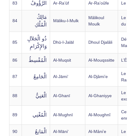
الرَّؤُوفُ
83
Ar-Ra’ūf
Ar-Ra’oûfe
Le Bien
مَالِكُ
Mâlikoul
Le Pos
84
Māliku-l-Mulk
Moulk
du Roy
الْمُلْكِ
ذُو الْجَلاَلِ
Détente
85
Dhū-l-Jalāl
Dhoul Djalâli
Majest
وَالإِكْرَامِ
الْمُقْسِطُ
86
Al-Muqsit
Al-Mouqssitte
L’Équit
Le
الْجَامِعُ
87
Al-Jāmi‘
Al-Djâmi’e
Rassem
Le Rich
الْعَنِيُّ
88
Al-Ghanī
Al-Ghaniyye
excelle
Celui qu
الْمُغْنِي
89
Al-Mughnī
Al-Moughnî
enrichit
الْمَانِعُ
90
Al-Māni‘
Al-Mâni’e
Le Déf