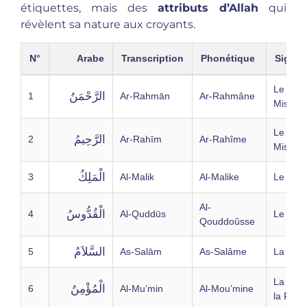
étiquettes, mais des
attributs d’Allah
qui
révèlent sa nature aux croyants.
N°
Arabe
Transcription
Phonétique
Signifi
Le Tout
الرَّحْمَنُ
1
Ar-Rahmān
Ar-Rahmâne
Miséric
Le Très
الرَّحِيمُ
2
Ar-Rahīm
Ar-Rahîme
Miséric
الْمَلِكُ
3
Al-Malik
Al-Malike
Le Souv
Al-
الْقُدُّوسُ
4
Al-Quddūs
Le Sain
Qouddoûsse
السَّلاَمُ
5
As-Salām
As-Salâme
La Paix
La Sou
الْمُؤْمِنُ
6
Al-Mu’min
Al-Mou’mine
la Foi