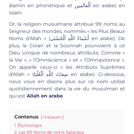
âlamin en phonétique et اَلْعالَمين en arabe) en
Islam.
Or, la religion musulmane attribue 99 noms au
Seigneur des mondes, nommés « les Plus Beaux
Noms d’Allah » (أَسْماءُ اللَّهِ اَلْحُسْنَى en arabe). De
plus, le Coran et la Sounnah pourvoient à ce
Dieu Unique de nombreux attributs. Comme «
la Vie », « l’Omniscience » et « l’Omnipotence ».
On appelle ceux-ci « les Attributs Suprêmes
d’Allah » (صِفاتُ اللَّهِ اَلْعُلْيَا en arabe). Ci-dessous,
nous vous en disons plus sur ce nom utilisé
quotidiennement dans la vie du musulman et
qui est
Allah en arabe
.
Contenus
masquer
1
Étymologie
2
Les 99 Noms de notre Seigneur