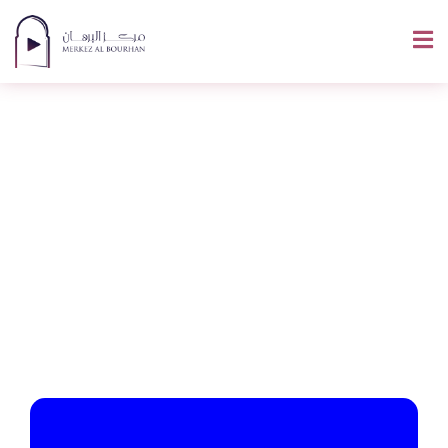
Allah En Arabe :
Signification,
Écriture Et Les 99
Autres Noms
D’Allah