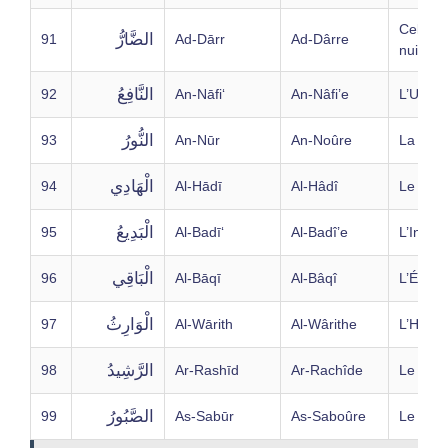
Celui q
الضَّارُّ
91
Ad-Dārr
Ad-Dârre
nuire
النَّافِعُ
92
An-Nāfi‘
An-Nâfi’e
L’Utile
النُّورُ
93
An-Nūr
An-Noûre
La Lum
الْهَادِي
94
Al-Hādī
Al-Hâdî
Le Gui
الْبَدِيعُ
95
Al-Badī‘
Al-Badî’e
L’Incom
الْبَاقِي
96
Al-Bāqī
Al-Bâqî
L’Éterne
الْوَارِثُ
97
Al-Wārith
Al-Wârithe
L’Hériti
الرَّشِيدُ
98
Ar-Rashīd
Ar-Rachîde
Le Droi
الصَّبُورُ
99
As-Sabūr
As-Saboûre
Le Pati