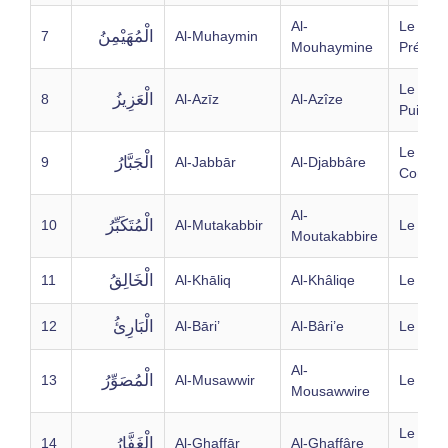
Al-
Le
الْمُهَيْمِنُ
7
Al-Muhaymin
Mouhaymine
Préserv
Le Tout
الْعَزِيزُ
8
Al-Azīz
Al-Azîze
Puissan
Le
الْجَبَّارُ
9
Al-Jabbār
Al-Djabbâre
Contrai
Al-
الْمُتَكَبِّرُ
10
Al-Mutakabbir
Le Sup
Moutakabbire
الْخَالِقُ
11
Al-Khāliq
Al-Khâliqe
Le Créa
الْبَارِئُ
12
Al-Bāri’
Al-Bâri’e
Le Prod
Al-
الْمُصَوِّرُ
13
Al-Musawwir
Le For
Mousawwire
Le Gra
الْغَفَّارُ
14
Al-Ghaffār
Al-Ghaffâre