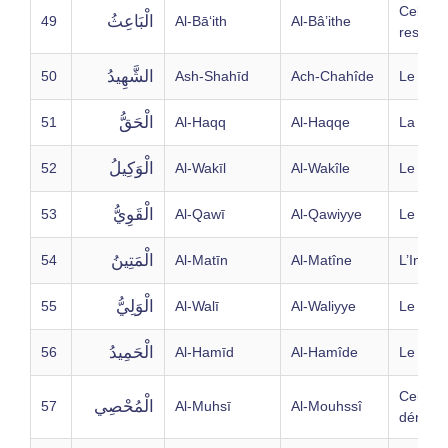
Celui qu
الْبَاعِثُ
49
Al-Bā‘ith
Al-Bâ’ithe
ressusc
الشَّهِيدُ
50
Ash-Shahīd
Ach-Chahîde
Le Tém
الْحَقُّ
51
Al-Haqq
Al-Haqqe
La Véri
الْوَكِيلُ
52
Al-Wakīl
Al-Wakîle
Le Gér
الْقَوِيُّ
53
Al-Qawī
Al-Qawiyye
Le Fort
الْمَتِينُ
54
Al-Matīn
Al-Matîne
L’Inébr
الْوَلِيُّ
55
Al-Walī
Al-Waliyye
Le Prot
الْحَمِيدُ
56
Al-Hamīd
Al-Hamîde
Le Lou
Celui qu
الْمُحْصِي
57
Al-Muhsī
Al-Mouhssî
dénomb