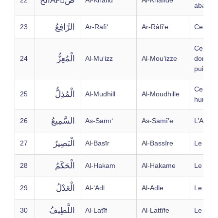
الْخAFِضُ
22
Al-Khāfid
Al-Khâfide
abaisse
الرَّافِعُ
23
Ar-Rāfi‘
Ar-Râfi’e
Celui q
Celui qu
الْمُعِزُّ
24
Al-Mu‘izz
Al-Mou’izze
donne l
puissa
Celui qu
الْمُذِلُّ
25
Al-Mudhill
Al-Moudhille
humilie
السَّمِيعُ
26
As-Samī‘
As-Samî’e
L’Audie
الْبَصِيرُ
27
Al-Basīr
Al-Bassîre
Le Voya
الْحَكَمُ
28
Al-Hakam
Al-Hakame
Le Jug
الْعَدْلُ
29
Al-‘Adl
Al-Adle
Le Just
اللَّطِيفُ
30
Al-Latīf
Al-Lattîfe
Le Subti