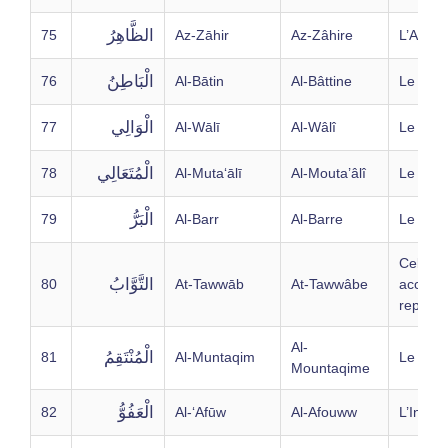
الظَّاهِرُ
75
Az-Zāhir
Az-Zâhire
L’Appar
الْبَاطِنُ
76
Al-Bātin
Al-Bâttine
Le Cac
الْوَالِي
77
Al-Wālī
Al-Wâlî
Le Mon
الْمُتَعَالِي
78
Al-Muta‘ālī
Al-Mouta’âlî
Le Sub
الْبَرُّ
79
Al-Barr
Al-Barre
Le Bien
Celui qu
التَّوَّابُ
80
At-Tawwāb
At-Tawwâbe
accepte
repentir
Al-
الْمُنْتَقِمُ
81
Al-Muntaqim
Le Ven
Mountaqime
الْعَفُوُّ
82
Al-‘Afūw
Al-Afouww
L’Indul