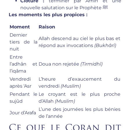
Clôture :
terminer par
Âmîn
et une
nouvelle salutation sur le Prophète ﷺ
Les moments les plus propices :
Moment
Raison
Dernier
Allah descend au ciel le plus bas et
tiers de la
répond aux invocations
(Bukhârî)
nuit
Entre
l’adhân et
Doua non rejetée
(Tirmidhî)
l’iqâma
Vendredi
L’heure d’exaucement du
après ‘Asr
vendredi
(Muslim)
Pendant le
Le croyant est le plus proche
sujûd
d’Allah
(Muslim)
L’une des journées les plus bénies
Jour d’Arafa
de l’année
Ce que le Coran dit