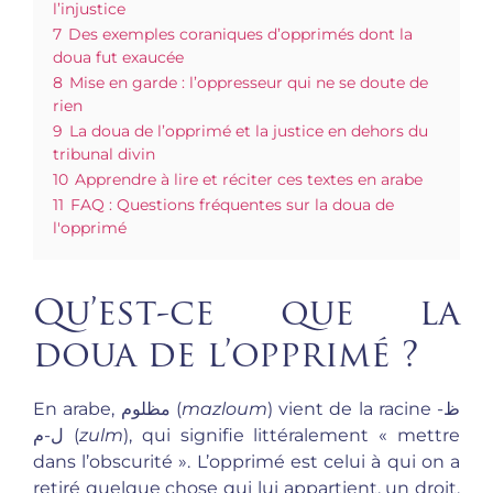
l’injustice
7
Des exemples coraniques d’opprimés dont la
doua fut exaucée
8
Mise en garde : l’oppresseur qui ne se doute de
rien
9
La doua de l’opprimé et la justice en dehors du
tribunal divin
10
Apprendre à lire et réciter ces textes en arabe
11
FAQ : Questions fréquentes sur la doua de
l'opprimé
Qu’est-ce que la
doua de l’opprimé ?
En arabe, مظلوم (
mazloum
) vient de la racine ظ-
ل-م (
zulm
), qui signifie littéralement « mettre
dans l’obscurité ». L’opprimé est celui à qui on a
retiré quelque chose qui lui appartient, un droit,