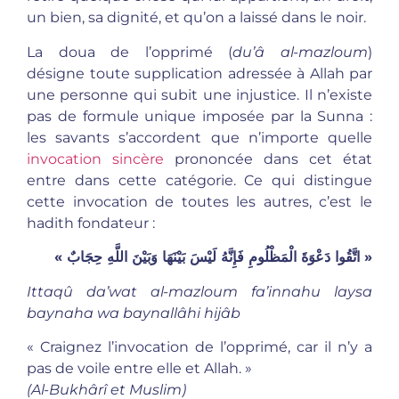
un bien, sa dignité, et qu’on a laissé dans le noir.
La doua de l’opprimé (
du’â al-mazloum
)
désigne toute supplication adressée à Allah par
une personne qui subit une injustice. Il n’existe
pas de formule unique imposée par la Sunna :
les savants s’accordent que n’importe quelle
invocation sincère
prononcée dans cet état
entre dans cette catégorie. Ce qui distingue
cette invocation de toutes les autres, c’est le
hadith fondateur :
«
اتَّقُوا دَعْوَةَ الْمَظْلُومِ فَإِنَّهُ لَيْسَ بَيْنَهَا وَبَيْنَ اللَّهِ حِجَابٌ »
Ittaqû da’wat al-mazloum fa’innahu laysa
baynaha wa baynallâhi hijâb
« Craignez l’invocation de l’opprimé, car il n’y a
pas de voile entre elle et Allah. »
(Al-Bukhârî et Muslim)