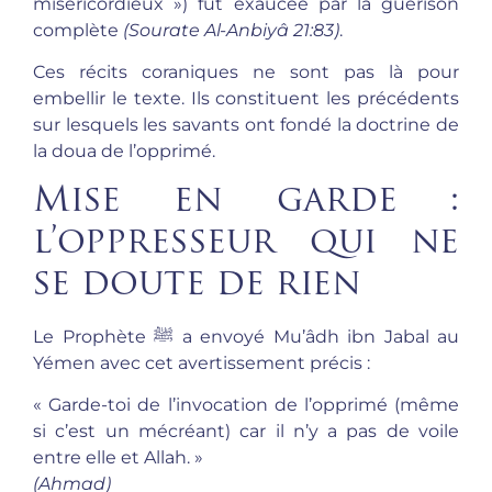
miséricordieux ») fut exaucée par la guérison
complète
(Sourate Al-Anbiyâ 21:83)
.
Ces récits coraniques ne sont pas là pour
embellir le texte. Ils constituent les précédents
sur lesquels les savants ont fondé la doctrine de
la doua de l’opprimé.
Mise en garde :
l’oppresseur qui ne
se doute de rien
Le Prophète ﷺ a envoyé Mu’âdh ibn Jabal au
Yémen avec cet avertissement précis :
« Garde-toi de l’invocation de l’opprimé (même
si c’est un mécréant) car il n’y a pas de voile
entre elle et Allah. »
(Ahmad)