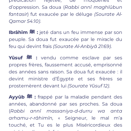
prédication rejetée, de moqueries et
d’oppression. Sa doua (
Rabbi annî maghlûbun
fantasir
) fut exaucée par le déluge
(Sourate Al-
Qamar 54:10)
.
Ibrâhîm
ﷺ :
jeté dans un feu immense par son
peuple. Sa doua fut exaucée par le miracle du
feu qui devint frais
(Sourate Al-Anbiyâ 21:69)
.
Yûsuf
ﷺ :
vendu comme esclave par ses
propres frères, faussement accusé, emprisonné
des années sans raison. Sa doua fut exaucée : il
devint ministre d’Égypte et ses frères se
prosternèrent devant lui
(Sourate Yûsuf 12)
.
Ayyûb
ﷺ :
frappé par la maladie pendant des
années, abandonné par ses proches. Sa doua
(
Rabbi annî massaniya-d-durru wa anta
arhamu-r-râhimîn,
« Seigneur, le mal m’a
touché, et Tu es le plus Miséricordieux des