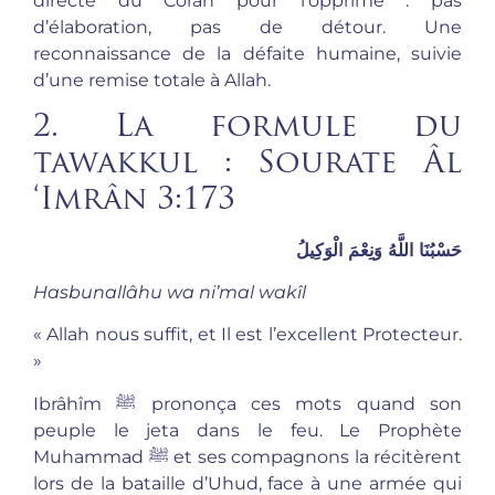
directe du Coran pour l’opprimé : pas
d’élaboration, pas de détour. Une
reconnaissance de la défaite humaine, suivie
d’une remise totale à Allah.
2. La formule du
tawakkul : Sourate Âl
‘Imrân 3:173
حَسْبُنَا اللَّهُ وَنِعْمَ الْوَكِيلُ
Hasbunallâhu wa ni’mal wakîl
« Allah nous suffit, et Il est l’excellent Protecteur.
»
Ibrâhîm ﷺ prononça ces mots quand son
peuple le jeta dans le feu. Le Prophète
Muhammad ﷺ et ses compagnons la récitèrent
lors de la bataille d’Uhud, face à une armée qui