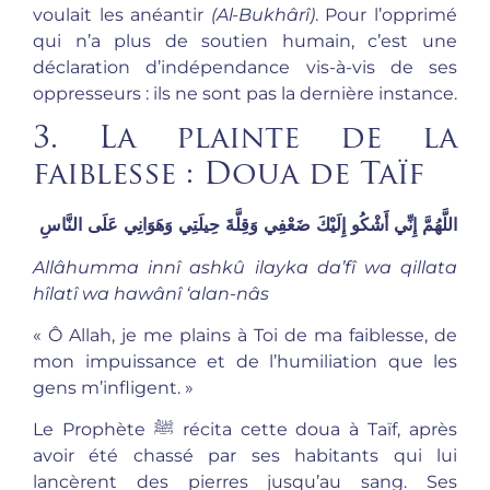
voulait les anéantir
(Al-Bukhârî)
. Pour l’opprimé
qui n’a plus de soutien humain, c’est une
déclaration d’indépendance vis-à-vis de ses
oppresseurs : ils ne sont pas la dernière instance.
3. La plainte de la
faiblesse : Doua de Taïf
اللَّهُمَّ إِنِّي أَشْكُو إِلَيْكَ ضَعْفِي وَقِلَّةَ حِيلَتِي وَهَوَانِي عَلَى النَّاسِ
Allâhumma innî ashkû ilayka da’fî wa qillata
hîlatî wa hawânî ‘alan-nâs
« Ô Allah, je me plains à Toi de ma faiblesse, de
mon impuissance et de l’humiliation que les
gens m’infligent. »
Le Prophète ﷺ récita cette doua à Taïf, après
avoir été chassé par ses habitants qui lui
lancèrent des pierres jusqu’au sang. Ses