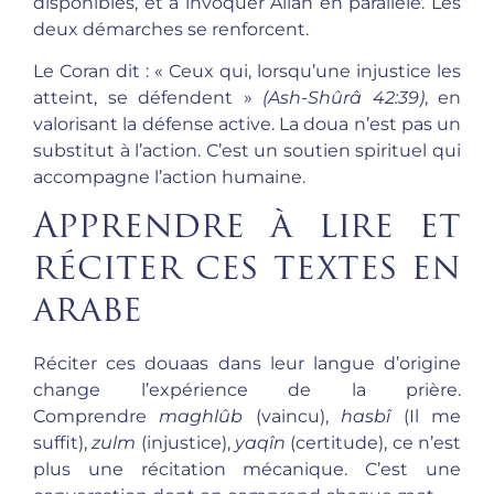
disponibles, et à invoquer Allah en parallèle. Les
deux démarches se renforcent.
Le Coran dit : « Ceux qui, lorsqu’une injustice les
atteint, se défendent »
(Ash-Shûrâ 42:39)
, en
valorisant la défense active. La doua n’est pas un
substitut à l’action. C’est un soutien spirituel qui
accompagne l’action humaine.
Apprendre à lire et
réciter ces textes en
arabe
Réciter ces douaas dans leur langue d’origine
change l’expérience de la prière.
Comprendre
maghlûb
(vaincu),
hasbî
(Il me
suffit),
zulm
(injustice),
yaqîn
(certitude), ce n’est
plus une récitation mécanique. C’est une