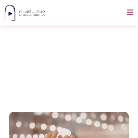
Doua De L’opprimé :
Texte En Arabe, Sens
Et Conditions
D’acceptation