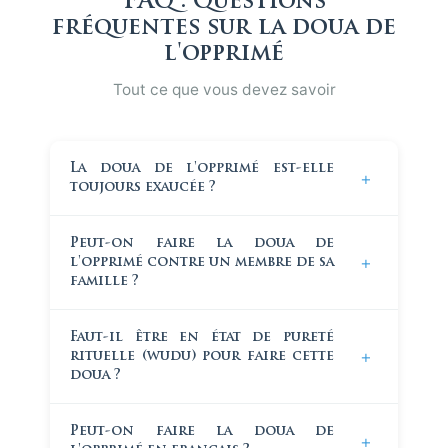
FAQ : Questions
fréquentes sur la doua de
l'opprimé
Tout ce que vous devez savoir
La doua de l'opprimé est-elle
+
toujours exaucée ?
Oui, selon les textes authentiques. La forme et le
Peut-on faire la doua de
délai appartiennent à Allah : réponse immédiate,
+
l'opprimé contre un membre de sa
détournement d'un mal équivalent, ou
famille ?
récompense dans la vie future. L'opprimé n'a pas
le droit de choisir la forme, mais la réponse est
Oui. Le Prophète ﷺ n'a posé aucune restriction
Faut-il être en état de pureté
garantie.
familiale. Certains savants rapportent que
+
rituelle (wudu) pour faire cette
l'invocation d'un parent contre son enfant injuste
doua ?
est parmi les plus rapidement exaucées, et
réciproquement.
Non, ce n'est pas une condition de validité. La
Peut-on faire la doua de
+
pureté rituelle est recommandée pour l'étiquette