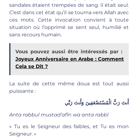
sandales étaient trempées de sang. Il était seul.
C’est dans cet état qu’il se tourna vers Allah avec
ces mots. Cette invocation convient à toute
situation où l’opprimé se sent seul, humilié et
sans recours humain.
Vous pouvez aussi être intéressés par :
Joyeux Anniversaire en Arabe : Comment
Cela se Dit ?
La suite de cette même doua est tout aussi
puissante :
أَنتَ رَبُّ الْمُسْتَضْعَفِينَ وَأَنتَ رَبِّي
Anta rabbul mustad’afîn wa anta rabbî
« Tu es le Seigneur des faibles, et Tu es mon
Seigneur. »