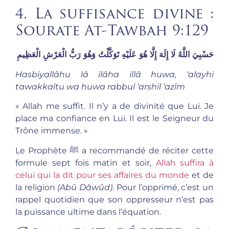
4. La suffisance divine :
Sourate At-Tawbah 9:129
حَسْبِيَ اللَّهُ لَا إِلَهَ إِلَّا هُوَ عَلَيْهِ تَوَكَّلْتُ وَهُوَ رَبُّ الْعَرْشِ الْعَظِيمِ
Hasbiyallâhu lâ ilâha illâ huwa, ‘alayhi
tawakkaltu wa huwa rabbul ‘arshil ‘azîm
« Allah me suffit. Il n’y a de divinité que Lui. Je
place ma confiance en Lui. Il est le Seigneur du
Trône immense. »
Le Prophète ﷺ a recommandé de réciter cette
formule sept fois matin et soir,
Allah suffira à
celui qui la dit pour ses affaires du monde
et de
la religion
(Abû Dâwûd)
. Pour l’opprimé, c’est un
rappel quotidien que son oppresseur n’est pas
la puissance ultime dans l’équation.