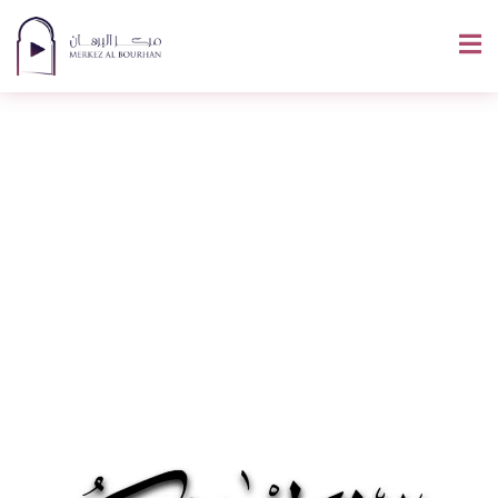
BaarakAllahou Fik
En Arabe : Écriture,
Signification Et
Usage Correct