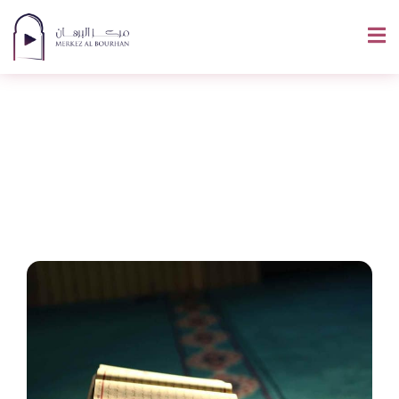
La Signification De
Baraka Allahou Fik