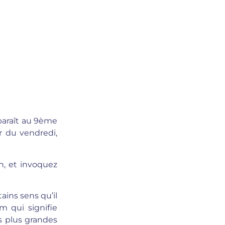
pparaît au 9ème
ur du vendredi,
ah, et invoquez
ins sens qu’il
m qui signifie
s plus grandes