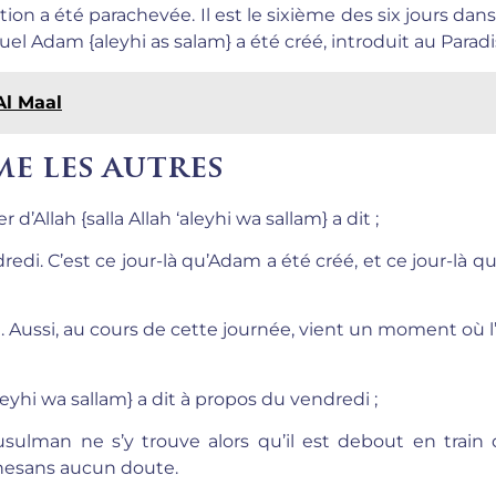
ion a été parachevée. Il est le sixième des six jours dans
equel Adam {aleyhi as salam} a été créé, introduit au Paradi
Al Maal
me les autres
’Allah {salla Allah ‘aleyhi wa sallam} a dit ;
ndredi. C’est ce jour-là qu’Adam a été créé, et ce jour-là qu
 Aussi, au cours de cette journée, vient un moment où l
aleyhi wa sallam} a dit à propos du vendredi ;
usulman ne s’y trouve alors qu’il est debout en train 
nnesans aucun doute.