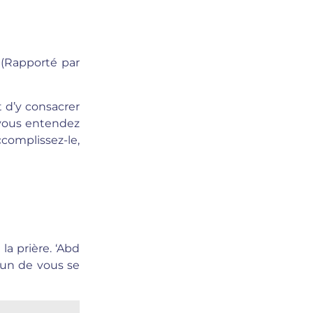
. (Rapporté par
t d’y consacrer
e vous entendez
ccomplissez-le,
la prière. ‘Abd
l’un de vous se