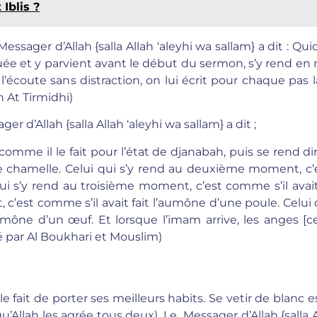
 Iblis ?
Messager d’Allah {salla Allah ‘aleyhi wa sallam} a dit : Qu
squée et y parvient avant le début du sermon, s’y rend e
’écoute sans distraction, on lui écrit pour chaque pas
hih At Tirmidhi)
r d’Allah {salla Allah ‘aleyhi wa sallam} a dit ;
comme il le fait pour l’état de djanabah, puis se rend d
ne chamelle. Celui qui s’y rend au deuxième moment, c’
ui s’y rend au troisième moment, c’est comme s’il avait
 c’est comme s’il avait fait l’aumône d’une poule. Celui 
mône d’un œuf. Et lorsque l’imam arrive, les anges [ce
é par Al Boukhari et Mouslim)
le fait de porter ses meilleurs habits. Se vetir de blanc e
’Allah les agrée tous deux). Le Messager d’Allah {salla A