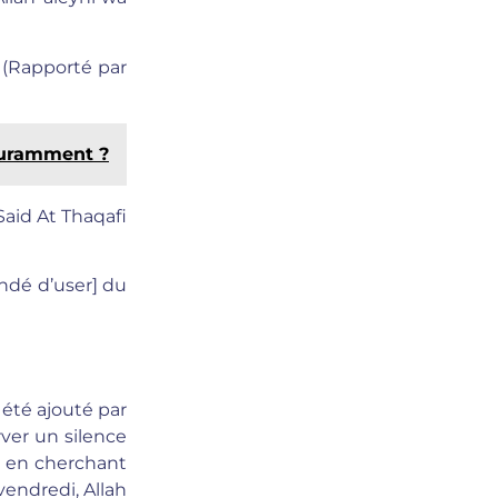
 (Rapporté par
ouramment ?
Said At Thaqafi
ndé d’user] du
 été ajouté par
rver un silence
e en cherchant
vendredi, Allah