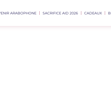
VENIR ARABOPHONE
SACRIFICE AID 2026
CADEAUX
B
téristiques D
Jumuah