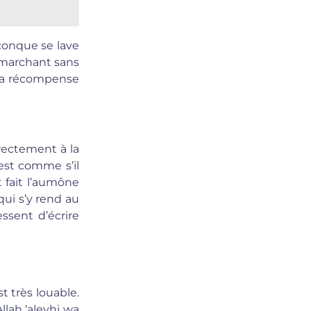
iconque se lave
n marchant sans
 la récompense
irectement à la
est comme s’il
 fait l’aumône
qui s’y rend au
ssent d’écrire
st très louable.
llah ‘aleyhi wa