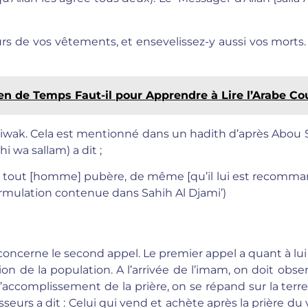
rs de vos vêtements, et ensevelissez-y aussi vos morts.
n de Temps Faut-il pour Apprendre à Lire l’Arabe C
 siwak. Cela est mentionné dans un hadith d’après Abou 
hi wa sallam) a dit ;
ur tout [homme] pubère, de même [qu’il lui est recomma
rmulation contenue dans Sahih Al Djami’)
 concerne le second appel. Le premier appel a quant à lui
on de la population. A l’arrivée de l’imam, on doit obse
’accomplissement de la prière, on se répand sur la terr
eurs a dit : Celui qui vend et achète après la prière du 