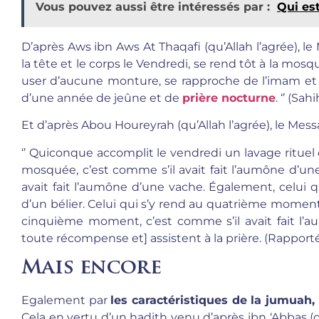
Vous pouvez aussi être intéressés par :
Qui est
D’après Aws ibn Aws At Thaqafi (qu’Allah l’agrée), le 
la tête et le corps le Vendredi, se rend tôt à la mo
user d’aucune monture, se rapproche de l’imam et l
d’une année de jeûne et de
prière nocturne
. ‘’ (Sa
Et d’après Abou Houreyrah (qu’Allah l’agrée), le Message
‘’ Quiconque accomplit le vendredi un lavage rituel 
mosquée, c’est comme s’il avait fait l’aumône d’u
avait fait l’aumône d’une vache. Également, celui q
d’un bélier. Celui qui s’y rend au quatrième moment,
cinquième moment, c’est comme s’il avait fait l’au
toute récompense et] assistent à la prière. (Rapport
Mais encore
Egalement par
les caractéristiques de la jumuah,
Cela en vertu d’un hadith venu d’après ibn ‘Abbas (qu